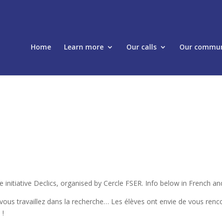
Home
Learn more
Our calls
Our commun
 initiative Declics, organised by Cercle FSER. Info below in French an
i vous travaillez dans la recherche… Les élèves ont envie de vous renc
 !