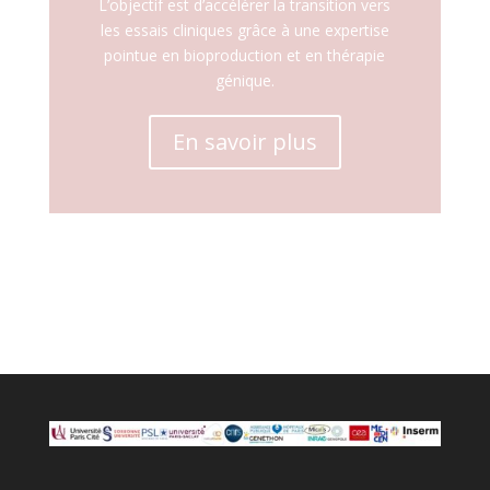
L’objectif est d’accélérer la transition vers
les essais cliniques grâce à une expertise
pointue en bioproduction et en thérapie
génique.
En savoir plus